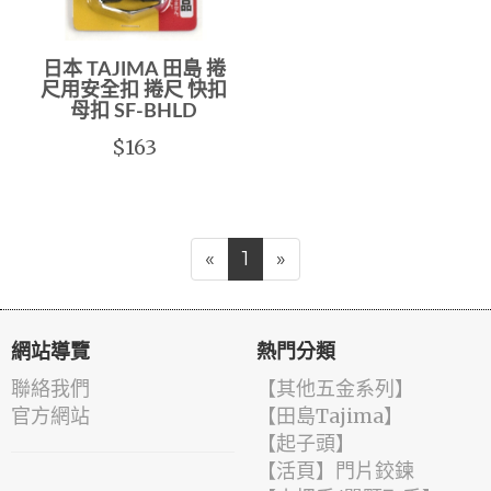
日本 TAJIMA 田島 捲
尺用安全扣 捲尺 快扣
母扣 SF-BHLD
$163
«
1
»
網站導覽
熱門分類
聯絡我們
【其他五金系列】
官方網站
【田島Tajima】
【起子頭】
【活頁】門片鉸鍊