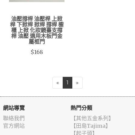
油壓撐桿 油壓桿 上掀
桿 下掀桿 掀桿 撐桿 櫥
櫃 上掀 化妝鏡臺支撐
桿 油壓 適用木板門金
屬框門
$168
«
1
»
網站導覽
熱門分類
聯絡我們
【其他五金系列】
官方網站
【田島Tajima】
【起子頭】