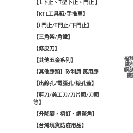
【 L下止、T型下止、門止 】
【KTL工具箱/手推車】
【L門止/T門止/下門止】
【三角架/角鐵】
【修皮刀】
福利
【其他五金系列】
鐵剪
鋼絲
【其他膠類】矽利康 萬用膠
鐵
【出線孔/電腦孔/線孔蓋】
【剪刀/美工刀/刀片類/刀類
等】
【升降腳、椅釘、調整角】
【台灣現貨防疫用品】