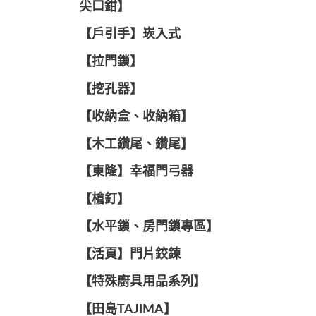
尖口鉗】
【戶引手】崁入式
【拉門鎖】
【挖孔器】
【收納盒、收納箱】
【木工鑽尾、鑽尾】
【東隆】幸福門弓器
【槍釘】
【水平鎖、房門鎖專區】
【活頁】門片鉸鍊
【特殊廚具用品系列】
【田島TAJIMA】