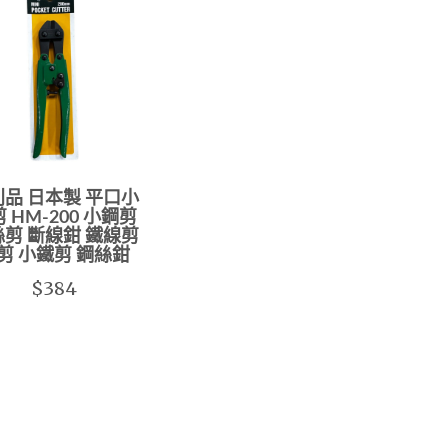
品 日本製 平口小
 HM-200 小鋼剪
剪 斷線鉗 鐵線剪
剪 小鐵剪 鋼絲鉗
$384