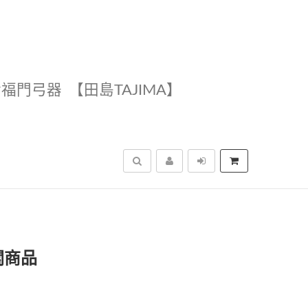
幸福門弓器
【田島TAJIMA】
搜尋
關商品