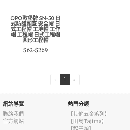
OPO歐堡牌 SN-50 日
式防護頭盔 安全帽 日
式工程帽 工地帽 工作
帽 工程帽 日式工程帽
圓形工程帽
$62-$269
«
1
»
網站導覽
熱門分類
聯絡我們
【其他五金系列】
官方網站
【田島Tajima】
【起子頭】