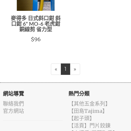
麥得多 日式斜口鉗 斜
口鉗 6" MO-6 老虎鉗
銅線剪 省力型
$96
«
1
»
網站導覽
熱門分類
聯絡我們
【其他五金系列】
官方網站
【田島Tajima】
【起子頭】
【活頁】門片鉸鍊