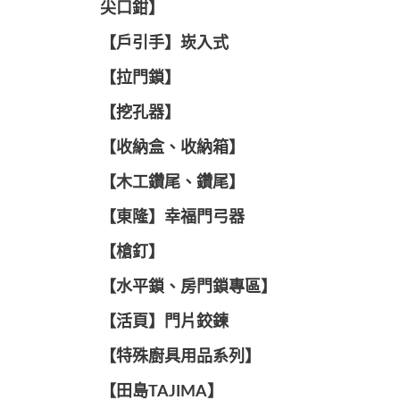
尖口鉗】
【戶引手】崁入式
【拉門鎖】
【挖孔器】
【收納盒、收納箱】
【木工鑽尾、鑽尾】
【東隆】幸福門弓器
【槍釘】
【水平鎖、房門鎖專區】
【活頁】門片鉸鍊
【特殊廚具用品系列】
【田島TAJIMA】