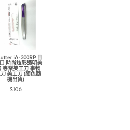
utter iA-300RP 日
口 時尚炫彩透明美
 專業美工刀 事物
刀 美工刀 (顏色隨
機出貨)
$106