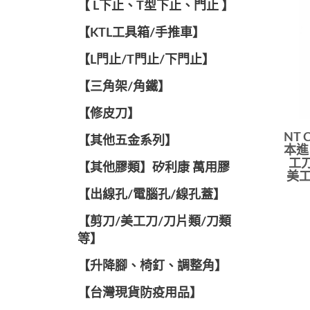
【 L下止、T型下止、門止 】
【KTL工具箱/手推車】
【L門止/T門止/下門止】
【三角架/角鐵】
【修皮刀】
NT C
【其他五金系列】
本進
工刀
【其他膠類】矽利康 萬用膠
美工
【出線孔/電腦孔/線孔蓋】
【剪刀/美工刀/刀片類/刀類
等】
【升降腳、椅釘、調整角】
【台灣現貨防疫用品】