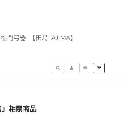
幸福門弓器
【田島TAJIMA】
搜尋
刀」相關商品