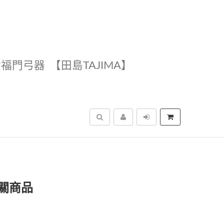
幸福門弓器
【田島TAJIMA】
搜尋
關商品