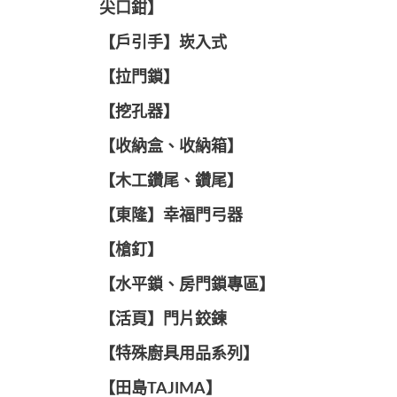
尖口鉗】
【戶引手】崁入式
【拉門鎖】
【挖孔器】
【收納盒、收納箱】
【木工鑽尾、鑽尾】
【東隆】幸福門弓器
【槍釘】
【水平鎖、房門鎖專區】
【活頁】門片鉸鍊
【特殊廚具用品系列】
【田島TAJIMA】