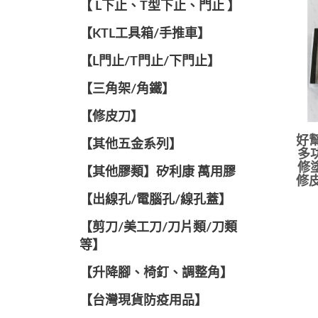
【 L下止、T型下止、門止 】
【KTL工具箱/手推車】
【L門止/T門止/下門止】
【三角架/角鐵】
【修皮刀】
好幫
【其他五金系列】
多
修
【其他膠類】矽利康 萬用膠
修皮
【出線孔/電腦孔/線孔蓋】
【剪刀/美工刀/刀片類/刀類
等】
【升降腳、椅釘、調整角】
【台灣現貨防疫用品】