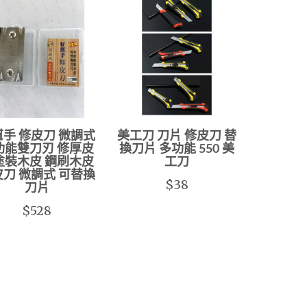
手 修皮刀 微調式
美工刀 刀片 修皮刀 替
功能雙刀刃 修厚皮
換刀片 多功能 550 美
塗裝木皮 鋼刷木皮
工刀
刀 微調式 可替換
$38
刀片
$528