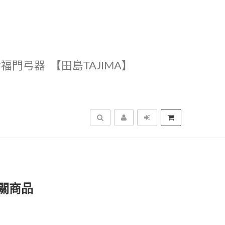
幸福門弓器
【田島TAJIMA】
搜尋
關商品