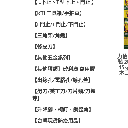
【 L下止、T型下止、門止 】
【KTL工具箱/手推車】
【L門止/T門止/下門止】
【三角架/角鐵】
【修皮刀】
力信
【其他五金系列】
裝 
15
【其他膠類】矽利康 萬用膠
木工
【出線孔/電腦孔/線孔蓋】
【剪刀/美工刀/刀片類/刀類
等】
【升降腳、椅釘、調整角】
【台灣現貨防疫用品】