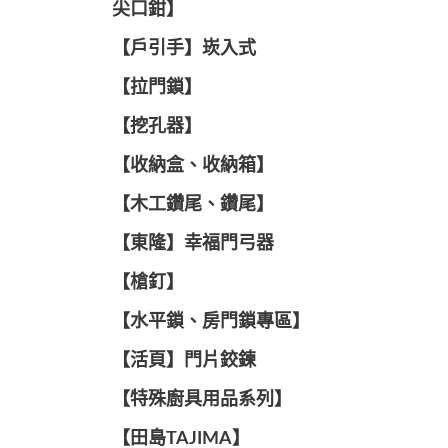
尖口鉗】
【戶引手】崁入式
【拉門鎖】
【挖孔器】
【收納盒、收納箱】
【木工鑽尾、鑽尾】
【東隆】幸福門弓器
【槍釘】
【水平鎖、房門鎖專區】
【活頁】門片鉸鍊
【特殊廚具用品系列】
【田島TAJIMA】