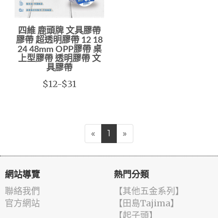
四維 鹿頭牌 文具膠帶
膠帶 超透明膠帶 12 18
24 48mm OPP膠帶 桌
上型膠帶 透明膠帶 文
具膠帶
$12-$31
«
1
»
網站導覽
熱門分類
聯絡我們
【其他五金系列】
官方網站
【田島Tajima】
【起子頭】