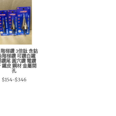
 階梯鑽 3倍鈦 含鈷
角階梯鑽 可鑽白鐵
鑽尾 圓穴鑽 電鑽
 鐵皮 鋼材 金屬開
孔
$154-$346