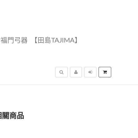
幸福門弓器
【田島TAJIMA】
搜尋
相關商品