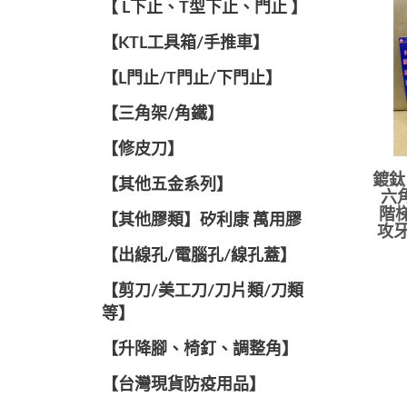
【 L下止、T型下止、門止 】
【KTL工具箱/手推車】
【L門止/T門止/下門止】
【三角架/角鐵】
【修皮刀】
鍍鈦
【其他五金系列】
六
階梯
【其他膠類】矽利康 萬用膠
攻牙
【出線孔/電腦孔/線孔蓋】
【剪刀/美工刀/刀片類/刀類
等】
【升降腳、椅釘、調整角】
【台灣現貨防疫用品】