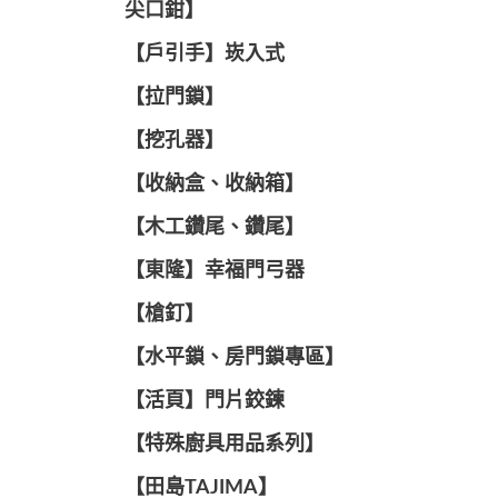
尖口鉗】
【戶引手】崁入式
【拉門鎖】
【挖孔器】
【收納盒、收納箱】
【木工鑽尾、鑽尾】
【東隆】幸福門弓器
【槍釘】
【水平鎖、房門鎖專區】
【活頁】門片鉸鍊
【特殊廚具用品系列】
【田島TAJIMA】