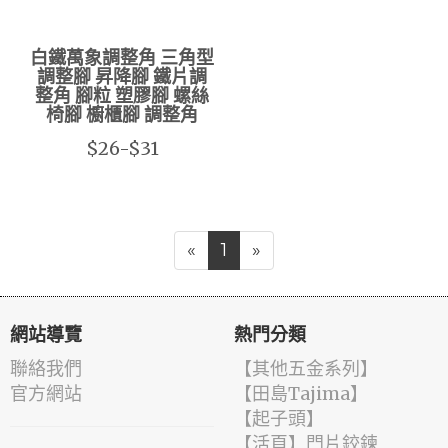
白鐵萬象調整角 三角型
調整腳 昇降腳 鐵片調
整角 腳粒 塑膠腳 螺絲
椅腳 櫥櫃腳 調整角
$26-$31
«
1
»
網站導覽
熱門分類
聯絡我們
【其他五金系列】
官方網站
【田島Tajima】
【起子頭】
【活頁】門片鉸鍊