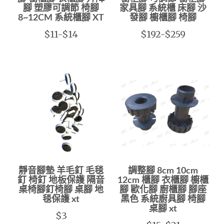
腳 塑膠可調節 椅腳
家具腳 系統櫃 床腳 沙
8~12CM 系統櫃腳 XT
發腳 櫥櫃腳 椅腳
$11-$14
$192-$259
靜音腳墊 羊毛釘 毛毯
調整腳 8cm 10cm
釘 椅釘 地板保護 隔音
12cm 櫃腳 衣櫃腳 櫥櫃
桌椅腳釘椅腳 桌腳 地
腳 歐化腳 廚櫃腳 腳座
毯保護 xt
黑色 系統廚具腳 椅腳
桌腳 xt
$3