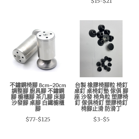
$15-$21
不鏽鋼椅腳 8cm~20cm
台製 橡膠椅腳粒 椅釘
調整腳 廚具腳 不鏽鋼
桌釘 桌椅釘墊 傢俱 腳
腳 櫥櫃腳 茶几腳 床腳
座 沙發 椅角粒 塑膠椅
沙發腳 桌腳 白鐵櫥櫃
釘 傢俱椅釘 塑膠椅釘
腳
椅腳止滑 防滑丁
$77-$125
$3-$5