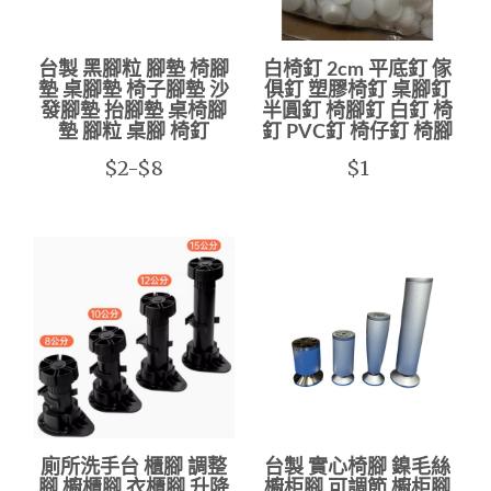
台製 黑腳粒 腳墊 椅腳
白椅釘 2cm 平底釘 傢
墊 桌腳墊 椅子腳墊 沙
俱釘 塑膠椅釘 桌腳釘
發腳墊 抬腳墊 桌椅腳
半圓釘 椅腳釘 白釘 椅
墊 腳粒 桌腳 椅釘
釘 PVC釘 椅仔釘 椅腳
$2-$8
$1
廁所洗手台 櫃腳 調整
台製 實心椅腳 鎳毛絲
腳 櫥櫃腳 衣櫃腳 升降
櫥柜腳 可調節 櫥柜腳