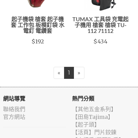
起子機袋 槍套 起子機
TUMAX 工具袋 充電起
套 工作包 板模釘袋 水
子機用 槍套 槍袋 TU-
電釘 電鑽套
112 71112
$192
$434
«
1
»
網站導覽
熱門分類
聯絡我們
【其他五金系列】
官方網站
【田島Tajima】
【起子頭】
【活頁】門片鉸鍊