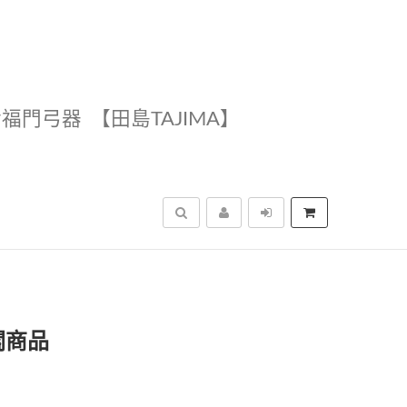
幸福門弓器
【田島TAJIMA】
搜尋
關商品