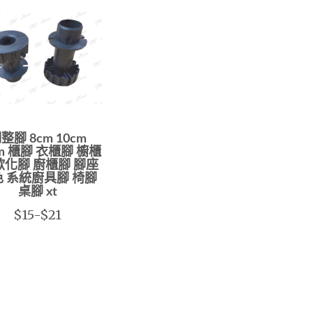
整腳 8cm 10cm
cm 櫃腳 衣櫃腳 櫥櫃
歐化腳 廚櫃腳 腳座
 系統廚具腳 椅腳
桌腳 xt
$15-$21