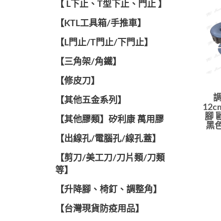
【 L下止、T型下止、門止 】
【KTL工具箱/手推車】
【L門止/T門止/下門止】
【三角架/角鐵】
【修皮刀】
調
【其他五金系列】
12
腳 
【其他膠類】矽利康 萬用膠
黑色
【出線孔/電腦孔/線孔蓋】
【剪刀/美工刀/刀片類/刀類
等】
【升降腳、椅釘、調整角】
【台灣現貨防疫用品】