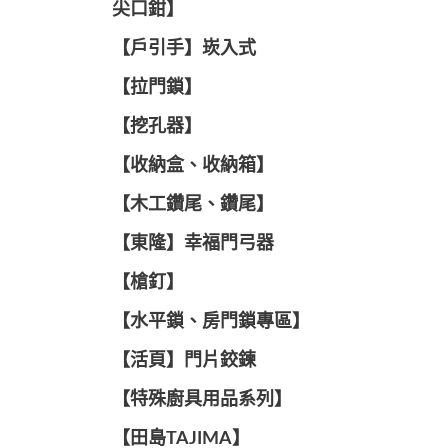
尖口鉗】
【戶引手】崁入式
【拉門鎖】
【挖孔器】
【收納盒、收納箱】
【木工鑽尾、鑽尾】
【東隆】幸福門弓器
【槍釘】
【水平鎖、房門鎖專區】
【活頁】門片鉸鍊
【特殊廚具用品系列】
【田島TAJIMA】