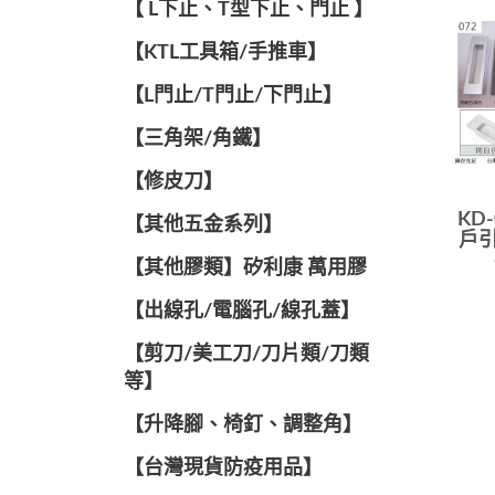
【 L下止、T型下止、門止 】
【KTL工具箱/手推車】
【L門止/T門止/下門止】
【三角架/角鐵】
【修皮刀】
KD
【其他五金系列】
戶引
【其他膠類】矽利康 萬用膠
【出線孔/電腦孔/線孔蓋】
【剪刀/美工刀/刀片類/刀類
等】
【升降腳、椅釘、調整角】
【台灣現貨防疫用品】