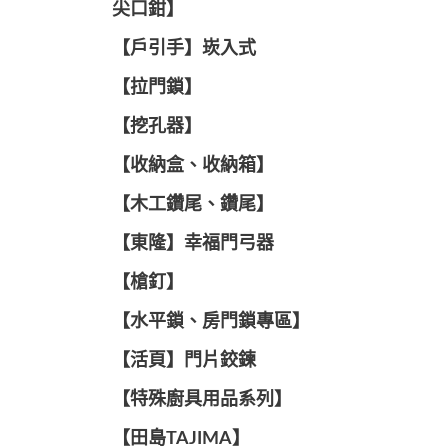
尖口鉗】
【戶引手】崁入式
【拉門鎖】
【挖孔器】
【收納盒、收納箱】
【木工鑽尾、鑽尾】
【東隆】幸福門弓器
【槍釘】
【水平鎖、房門鎖專區】
【活頁】門片鉸鍊
【特殊廚具用品系列】
【田島TAJIMA】