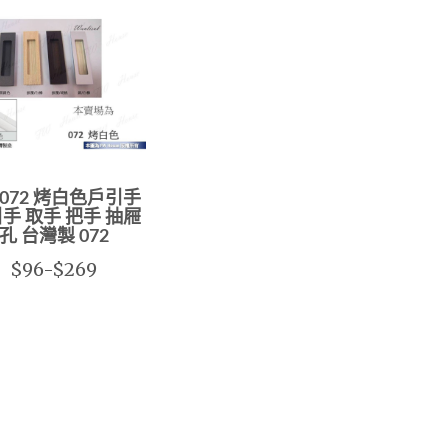
-072 烤白色戶引手
手 取手 把手 抽屜
孔 台灣製 072
$96-$269