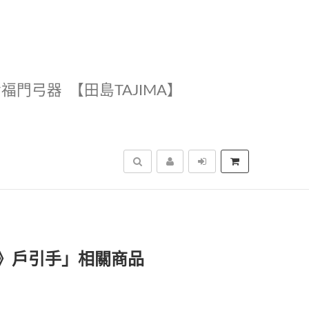
幸福門弓器
【田島TAJIMA】
搜尋
e》戶引手」相關商品