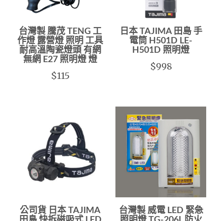
台灣製 騰茂 TENG 工
日本 TAJIMA 田島 手
作燈 露營燈 照明 工具
電筒 H501D LE-
耐高溫陶瓷燈頭 有網
H501D 照明燈
無網 E27 照明燈 燈
$998
$115
公司貨 日本 TAJIMA
台灣製 威電 LED 緊急
田島 快拆磁吸式 LED
照明燈 TG-206L 防火