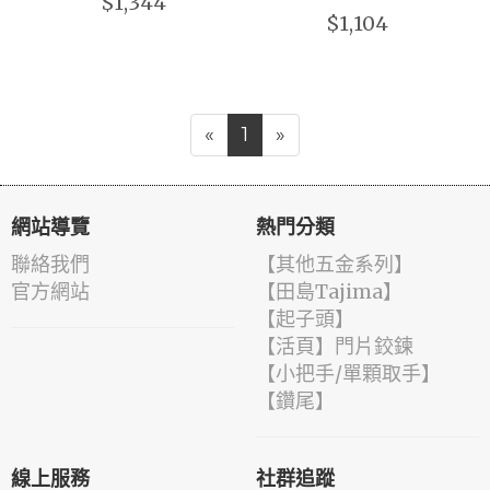
$1,344
$1,104
«
1
»
網站導覽
熱門分類
聯絡我們
【其他五金系列】
官方網站
【田島Tajima】
【起子頭】
【活頁】門片鉸鍊
【小把手/單顆取手】
【鑽尾】
線上服務
社群追蹤