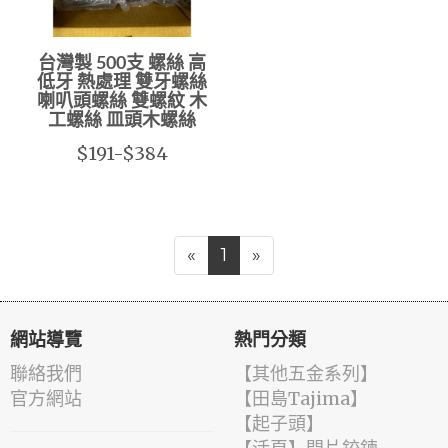
台灣製 500支 螺絲 高
低牙 熱處理 雙牙螺絲
喇叭頭螺絲 雙螺紋 木
工螺絲 皿頭木螺絲
$191-$384
«
1
»
網站導覽
熱門分類
聯絡我們
【其他五金系列】
官方網站
【田島Tajima】
【起子頭】