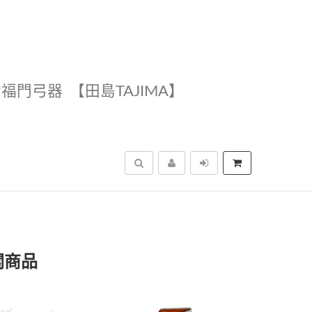
幸福門弓器
【田島TAJIMA】
搜尋
關商品