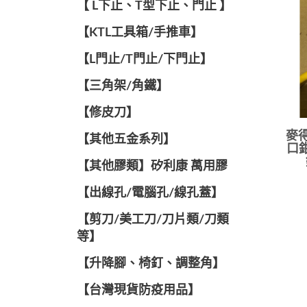
【 L下止、T型下止、門止 】
【KTL工具箱/手推車】
【L門止/T門止/下門止】
【三角架/角鐵】
【修皮刀】
麥得
【其他五金系列】
口鉗
【其他膠類】矽利康 萬用膠
【出線孔/電腦孔/線孔蓋】
【剪刀/美工刀/刀片類/刀類
等】
【升降腳、椅釘、調整角】
【台灣現貨防疫用品】