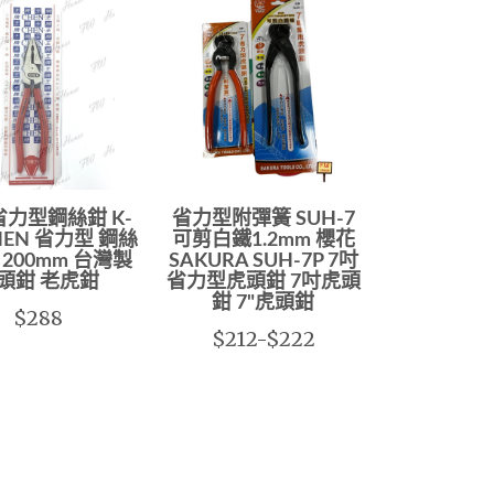
省力型鋼絲鉗 K-
省力型附彈簧 SUH-7
CHEN 省力型 鋼絲
可剪白鐵1.2mm 櫻花
 200mm 台灣製
SAKURA SUH-7P 7吋
頭鉗 老虎鉗
省力型虎頭鉗 7吋虎頭
鉗 7"虎頭鉗
$288
$212-$222