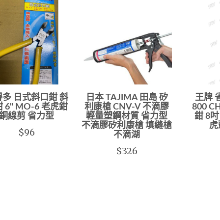
多 日式斜口鉗 斜
日本 TAJIMA 田島 矽
王牌 
 6" MO-6 老虎鉗
利康槍 CNV-V 不滴膠
800 
銅線剪 省力型
輕量塑鋼材質 省力型
鉗 8吋
不滴膠矽利康槍 填縫槍
虎
$96
不滴湖
$326