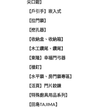
尖口鉗】
【戶引手】崁入式
【拉門鎖】
【挖孔器】
【收納盒、收納箱】
【木工鑽尾、鑽尾】
【東隆】幸福門弓器
【槍釘】
【水平鎖、房門鎖專區】
【活頁】門片鉸鍊
【特殊廚具用品系列】
【田島TAJIMA】