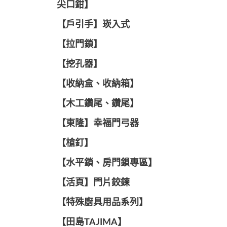
尖口鉗】
【戶引手】崁入式
【拉門鎖】
【挖孔器】
【收納盒、收納箱】
【木工鑽尾、鑽尾】
【東隆】幸福門弓器
【槍釘】
【水平鎖、房門鎖專區】
【活頁】門片鉸鍊
【特殊廚具用品系列】
【田島TAJIMA】