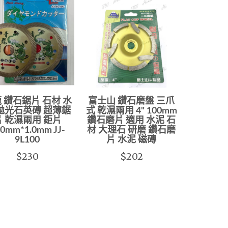
 鑽石鋸片 石材 水
富士山 鑽石磨盤 三爪
拋光石英磚 超薄鋸
式 乾濕兩用 4" 100mm
片 乾濕兩用 鉅片
鑽石磨片 適用 水泥 石
0mm*1.0mm JJ-
材 大理石 研磨 鑽石磨
9L100
片 水泥 磁磚
$230
$202