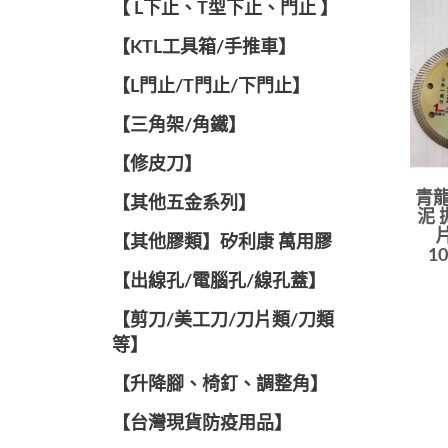
【 L下止、T型下止、門止 】
【KTL工具箱/手推車】
【L門止/T門止/下門止】
【三角架/角鐵】
【修皮刀】
青龍
【其他五金系列】
泥 
【其他膠類】矽利康 萬用膠
10
【出線孔/電腦孔/線孔蓋】
【剪刀/美工刀/刀片類/刀類
等】
【升降腳、椅釘、調整角】
【台灣現貨防疫用品】