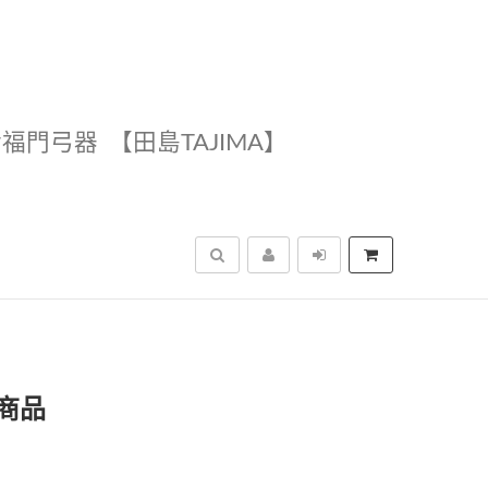
幸福門弓器
【田島TAJIMA】
搜尋
商品