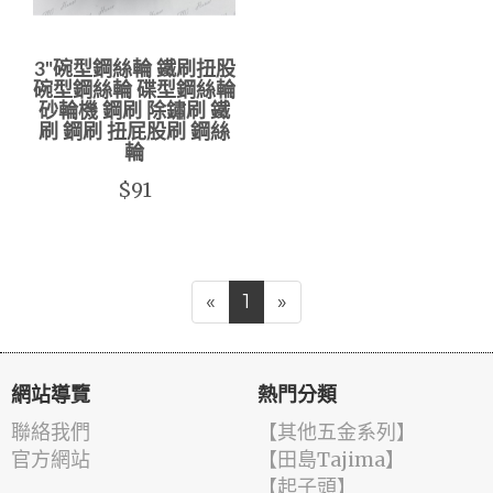
3"碗型鋼絲輪 鐵刷扭股
碗型鋼絲輪 碟型鋼絲輪
砂輪機 鋼刷 除鏽刷 鐵
刷 鋼刷 扭屁股刷 鋼絲
輪
$91
«
1
»
網站導覽
熱門分類
聯絡我們
【其他五金系列】
官方網站
【田島Tajima】
【起子頭】