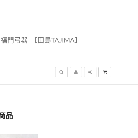
幸福門弓器
【田島TAJIMA】
搜尋
商品