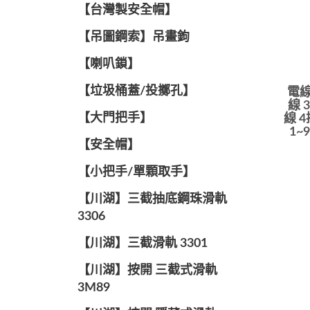
【台灣製安全帽】
【吊圖鋼索】吊畫鉤
【喇叭鎖】
【垃圾桶蓋/投擲孔】
電線
線 
【大門把手】
線 
1~
【安全帽】
【小把手/單顆取手】
【川湖】三截抽底鋼珠滑軌
3306
【川湖】三截滑軌 3301
【川湖】按開 三截式滑軌
3M89