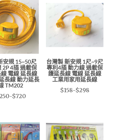
新安規 15~50尺
台灣製 新安規 1尺~9尺
 2P 4插 過載保
專利4插 動力線 過載保
線 電線 延長線
護延長線 電線 延長線
延長線 動力延長
工業用家用延長線
線 TM202
$158-$298
250-$720