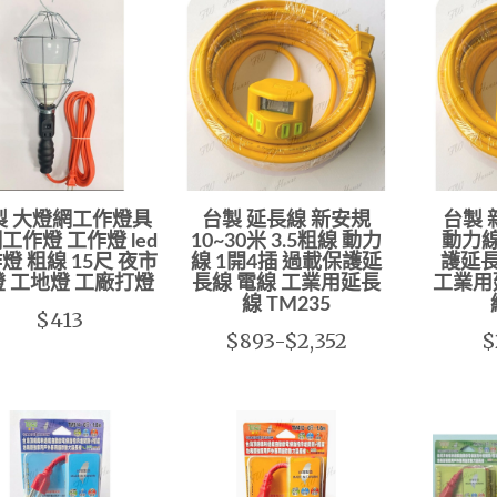
製 大燈網工作燈具
台製 延長線 新安規
台製 
工作燈 工作燈 led
10~30米 3.5粗線 動力
動力線
燈 粗線 15尺 夜市
線 1開4插 過載保護延
護延長
 工地燈 工廠打燈
長線 電線 工業用延長
工業用
線 TM235
$413
$893-$2,352
$