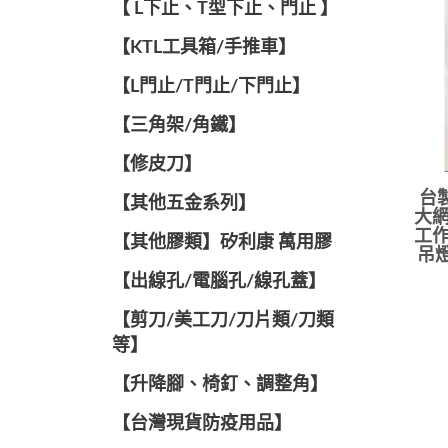
【 L下止、T型下止、門止 】
【KTL工具箱/手推車】
【L門止/T門止/下門止】
【三角架/角鐵】
【修皮刀】
台
【其他五金系列】
大網
工作
【其他膠類】矽利康 萬用膠
吊燈
【出線孔/電腦孔/線孔蓋】
【剪刀/美工刀/刀片類/刀類
等】
【升降腳、椅釘、調整角】
【台灣現貨防疫用品】