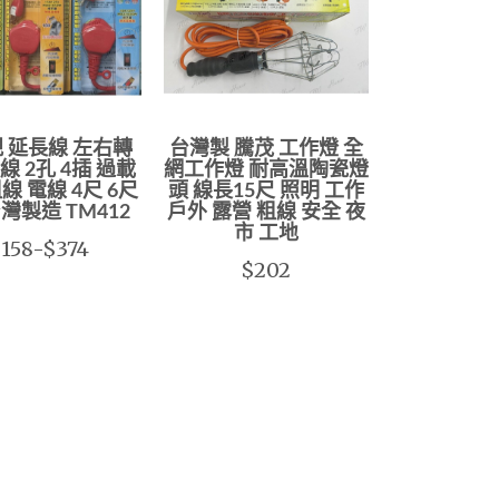
 延長線 左右轉
台灣製 騰茂 工作燈 全
線 2孔 4插 過載
網工作燈 耐高溫陶瓷燈
線 電線 4尺 6尺
頭 線長15尺 照明 工作
台灣製造 TM412
戶外 露營 粗線 安全 夜
市 工地
158-$374
$202