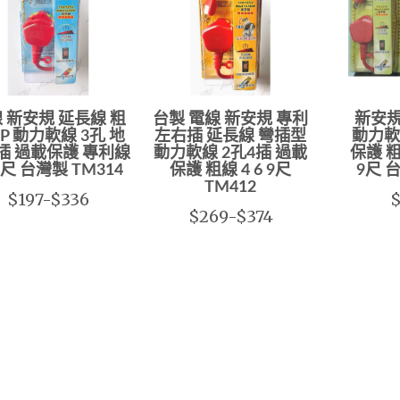
 新安規 延長線 粗
台製 電線 新安規 專利
新安規
3P 動力軟線 3孔 地
左右插 延長線 彎插型
動力軟
4插 過載保護 專利線
動力軟線 2孔4插 過載
保護 粗
9尺 台灣製 TM314
保護 粗線 4 6 9尺
9尺 
TM412
$197-$336
$
$269-$374