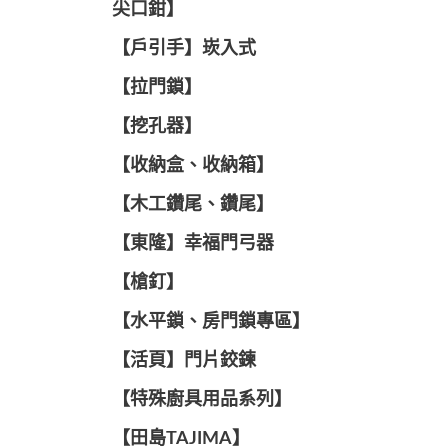
尖口鉗】
【戶引手】崁入式
【拉門鎖】
【挖孔器】
【收納盒、收納箱】
【木工鑽尾、鑽尾】
【東隆】幸福門弓器
【槍釘】
【水平鎖、房門鎖專區】
【活頁】門片鉸鍊
【特殊廚具用品系列】
【田島TAJIMA】