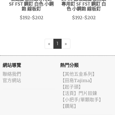
SF FST 鋼釘 白色 小鋼
專用釘 SF FST 鋼釘 白
鉋 線板釘
色 小鋼鉋 線板釘
$192-$202
$192-$202
«
1
»
網站導覽
熱門分類
聯絡我們
【其他五金系列】
官方網站
【田島Tajima】
【起子頭】
【活頁】門片鉸鍊
【小把手/單顆取手】
【鑽尾】