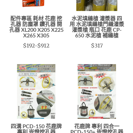
配件專區 耗材 花鹿 挖
水泥填縫槍 灌漿器 四
孔器 防塵罩 鑽孔器 開
用 水泥填縫槍門縫灌漿
孔器 XL200 X205 X225
灌漿槍 瓶口 花鹿 CP-
X265 X305
650 水泥槍 補縫槍
$192-$912
$317
四溝 PCD-150 花鹿牌
花鹿牌 專利 四合一
專利 崁燈挖孔器
PCD-150+ 崁燈挖孔器