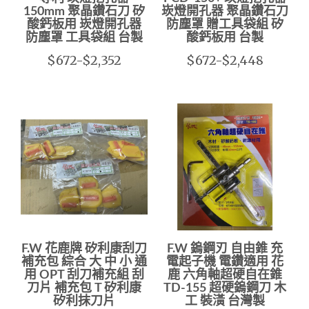
150mm 聚晶鑽石刀 矽
崁燈開孔器 聚晶鑽石刀
酸鈣板用 崁燈開孔器
防塵罩 贈工具袋組 矽
防塵罩 工具袋組 台製
酸鈣板用 台製
$672-$2,352
$672-$2,448
F.W 花鹿牌 矽利康刮刀
F.W 鎢鋼刃 自由錐 充
補充包 綜合 大 中 小 通
電起子機 電鑽適用 花
用 OPT 刮刀補充組 刮
鹿 六角軸超硬自在錐
刀片 補充包 T 矽利康
TD-155 超硬鎢鋼刀 木
矽利抹刀片
工 裝潢 台灣製