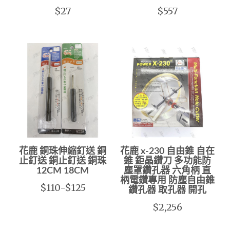
$27
$557
花鹿 銅珠伸縮釘送 銅
花鹿 x-230 自由錐 自在
止釘送 銅止釘送 銅珠
錐 鉅晶鑽刀 多功能防
12CM 18CM
塵罩鑽孔器 六角柄 直
柄電鑽專用 防塵自由錐
$110-$125
鑽孔器 取孔器 開孔
$2,256