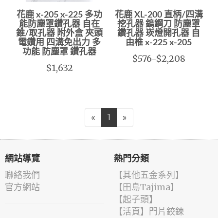
花鹿 x-205 x-225 多功
花鹿 XL-200 直柄/四溝
能防塵罩鑽孔器 自在
挖孔器 鎢鋼刀 防塵罩
錐/取孔器 附外盒 夾頭
鑽孔器 崁燈開孔器 自
電鑽用 四溝免出力 多
由椎 x-225 x-205
功能 防塵罩 鑽孔器
$576-$2,208
$1,632
«
1
»
網站導覽
熱門分類
聯絡我們
【其他五金系列】
官方網站
【田島Tajima】
【起子頭】
【活頁】門片鉸鍊