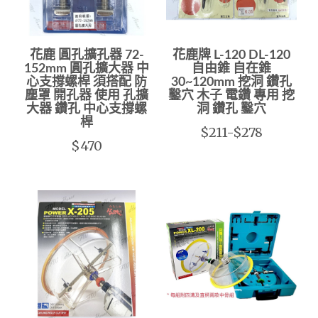
花鹿 圓孔擴孔器 72-
花鹿牌 L-120 DL-120
152mm 圓孔擴大器 中
自由錐 自在錐
心支撐螺桿 須搭配 防
30~120mm 挖洞 鑽孔
塵罩 開孔器 使用 孔擴
鑿穴 木子 電鑽 專用 挖
大器 鑽孔 中心支撐螺
洞 鑽孔 鑿穴
桿
$211-$278
$470