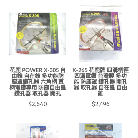
花鹿 POWER X-305 自
X-265 花鹿牌 四溝柄徑
由錐 自在錐 多功能防
四溝電鑽 台灣製 多功
塵罩鑽孔器 六角柄 直
能 防塵罩 鑽孔器 開孔
柄電鑽專用 防塵自由錐
器 取孔器 自在錐 自由
鑽孔器 取孔器 開孔
錐
$2,640
$2,496