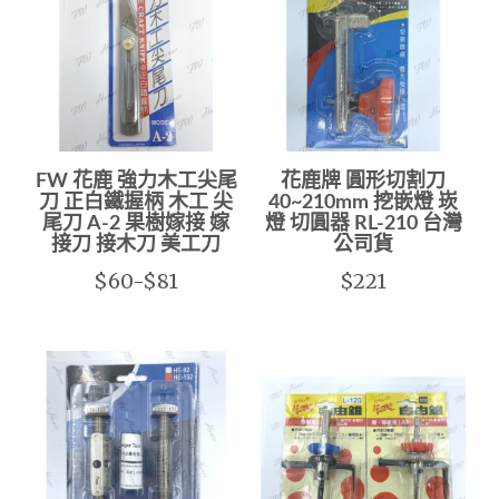
FW 花鹿 強力木工尖尾
花鹿牌 圓形切割刀
刀 正白鐵握柄 木工 尖
40~210mm 挖嵌燈 崁
尾刀 A-2 果樹嫁接 嫁
燈 切圓器 RL-210 台灣
接刀 接木刀 美工刀
公司貨
$60-$81
$221