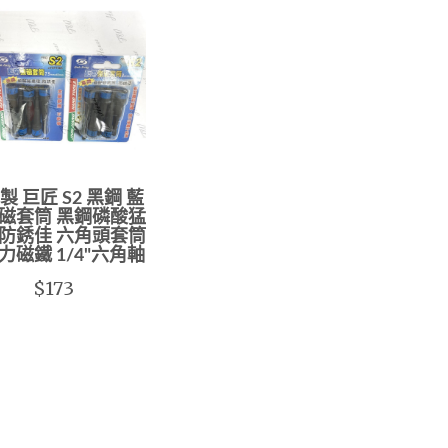
製 巨匠 S2 黑鋼 藍
磁套筒 黑鋼磷酸猛
防銹佳 六角頭套筒
力磁鐵 1/4"六角軸
$173