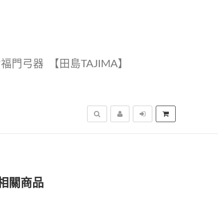
幸福門弓器
【田島TAJIMA】
搜尋
相關商品