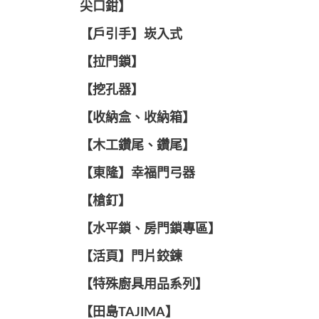
尖口鉗】
【戶引手】崁入式
【拉門鎖】
【挖孔器】
【收納盒、收納箱】
【木工鑽尾、鑽尾】
【東隆】幸福門弓器
【槍釘】
【水平鎖、房門鎖專區】
【活頁】門片鉸鍊
【特殊廚具用品系列】
【田島TAJIMA】