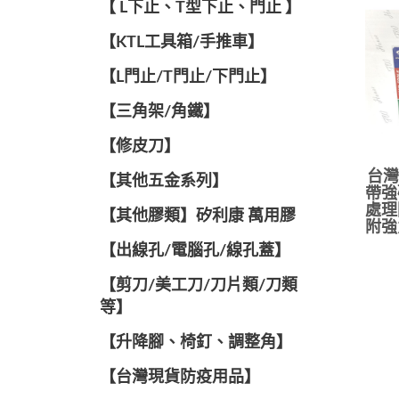
【 L下止、T型下止、門止 】
【KTL工具箱/手推車】
【L門止/T門止/下門止】
【三角架/角鐵】
【修皮刀】
台灣
【其他五金系列】
帶強
處理
【其他膠類】矽利康 萬用膠
附強
【出線孔/電腦孔/線孔蓋】
【剪刀/美工刀/刀片類/刀類
等】
【升降腳、椅釘、調整角】
【台灣現貨防疫用品】