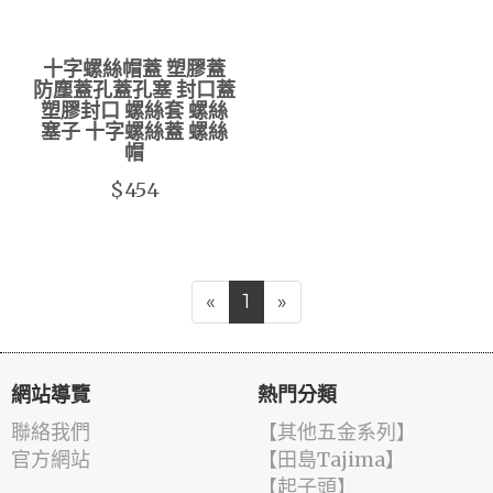
十字螺絲帽蓋 塑膠蓋
防塵蓋孔蓋孔塞 封口蓋
塑膠封口 螺絲套 螺絲
塞子 十字螺絲蓋 螺絲
帽
$454
«
1
»
網站導覽
熱門分類
聯絡我們
【其他五金系列】
官方網站
【田島Tajima】
【起子頭】