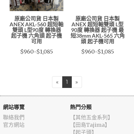
原廠公司貨 日本製
原廠公司貨 日本製
ANEX AKL-560 超短軸
ANEX 超短軸雙頭 L型
雙頭 L型90度 轉換器
90度 轉換器 起子機 最
起子機 六角頭 起子機
短38mm AKL-565 六角
可用
頭 起子機可用
$960-$1,085
$960-$1,085
«
1
»
網站導覽
熱門分類
聯絡我們
【其他五金系列】
官方網站
【田島Tajima】
【起子頭】