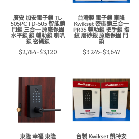
廣安 加安電子鎖 TL-
台灣製 電子鎖 東隆
505PC TD-505 智能鎖
Kwikset 密碼鎖三合一
門鎖 三合一 原廠保固
PR3S 輔助鎖 把手鎖 指
水平鎖 鎖 輔助鎖 喇叭
紋 磨砂銀 原廠保固 門
鎖 密碼鎖
鎖
$2,784-$3,120
$3,245-$3,647
東隆 幸福 東隆
台製 Kwikset 凱特安