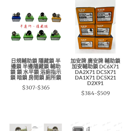
日規輔助鎖 隱藏鎖 半
加安牌 廣安牌 輔助鎖
邊鎖 半邊隱藏鎖 輔助
加安輔助鎖 DC6X71
鎖 鎖 水平鎖 浴廁指示
DA2X71 DC5X71
鎖 暗鎖 房間鎖 廁所鎖
DA1X71 DC5X21
D2X91
$307-$365
$384-$509