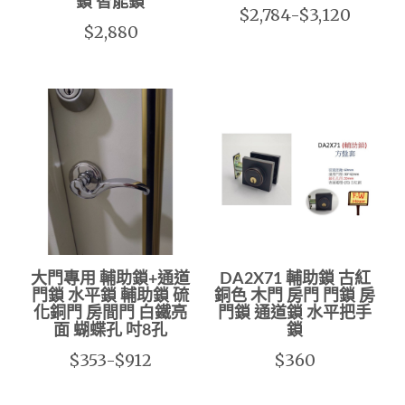
鎖 智能鎖
$2,784-$3,120
$2,880
大門專用 輔助鎖+通道
DA2X71 輔助鎖 古紅
門鎖 水平鎖 輔助鎖 硫
銅色 木門 房門 門鎖 房
化銅門 房間門 白鐵亮
門鎖 通道鎖 水平把手
面 蝴蝶孔 吋8孔
鎖
$353-$912
$360