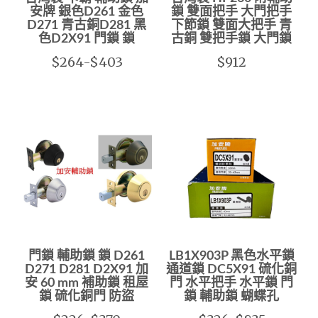
安牌 銀色D261 金色
鎖 雙面把手 大門把手
D271 青古銅D281 黑
下節鎖 雙面大把手 青
色D2X91 門鎖 鎖
古銅 雙把手鎖 大門鎖
$264-$403
$912
門鎖 輔助鎖 鎖 D261
LB1X903P 黑色水平鎖
D271 D281 D2X91 加
通道鎖 DC5X91 硫化銅
安 60 mm 補助鎖 租屋
門 水平把手 水平鎖 門
鎖 硫化銅門 防盜
鎖 輔助鎖 蝴蝶孔