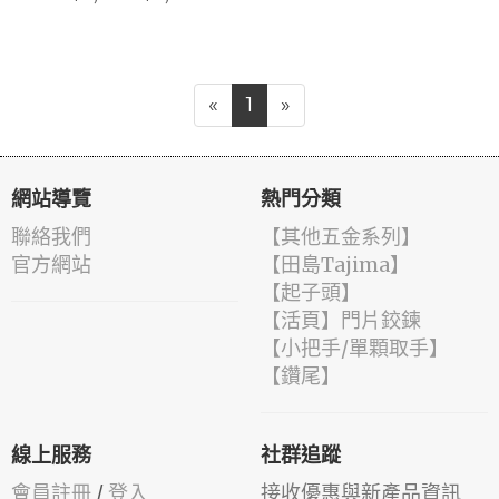
«
1
»
網站導覽
熱門分類
聯絡我們
【其他五金系列】
官方網站
【田島Tajima】
【起子頭】
【活頁】門片鉸鍊
【小把手/單顆取手】
【鑽尾】
線上服務
社群追蹤
會員註冊
/
登入
接收優惠與新產品資訊