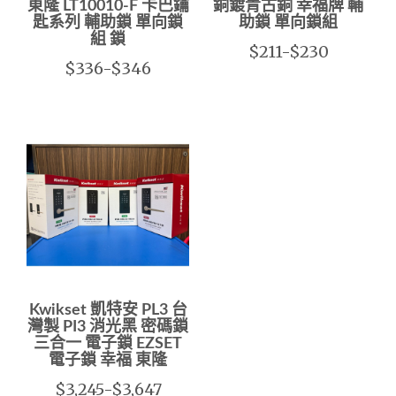
東隆 LT10010-F 卡巴鑰
銅鍍青古銅 幸福牌 輔
匙系列 輔助鎖 單向鎖
助鎖 單向鎖組
組 鎖
$211-$230
$336-$346
Kwikset 凱特安 PL3 台
灣製 PI3 消光黑 密碼鎖
三合一 電子鎖 EZSET
電子鎖 幸福 東隆
$3,245-$3,647