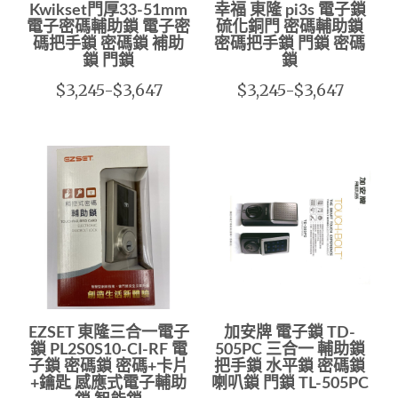
Kwikset門厚33-51mm
幸福 東隆 pi3s 電子鎖
電子密碼輔助鎖 電子密
硫化銅門 密碼輔助鎖
碼把手鎖 密碼鎖 補助
密碼把手鎖 門鎖 密碼
鎖 門鎖
鎖
$3,245-$3,647
$3,245-$3,647
EZSET 東隆三合一電子
加安牌 電子鎖 TD-
鎖 PL2S0S10-CI-RF 電
505PC 三合一 輔助鎖
子鎖 密碼鎖 密碼+卡片
把手鎖 水平鎖 密碼鎖
+鑰匙 感應式電子輔助
喇叭鎖 門鎖 TL-505PC