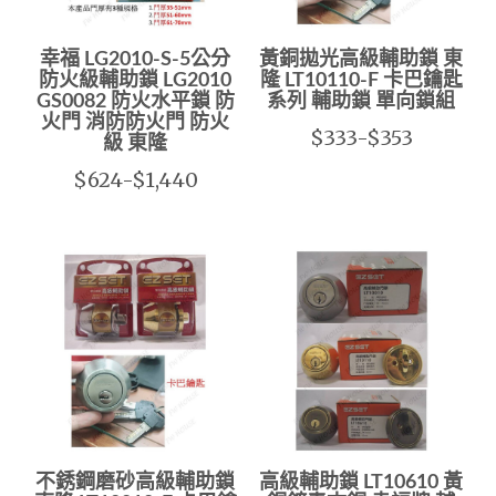
幸福 LG2010-S-5公分
黃銅拋光高級輔助鎖 東
防火級輔助鎖 LG2010
隆 LT10110-F 卡巴鑰匙
GS0082 防火水平鎖 防
系列 輔助鎖 單向鎖組
火門 消防防火門 防火
$333-$353
級 東隆
$624-$1,440
不銹鋼磨砂高級輔助鎖
高級輔助鎖 LT10610 黃