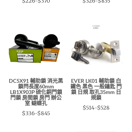
$226-$370
$326-$835
DC5X91 輔助鎖 消光黑
EVER LK01 輔助鎖 白
鎖閂長度60mm
鐵色 黑色 一般鑰匙 門
LB1X903P 硫化銅門鎖
鎖 日規 取孔35mm 日
門鎖 房間鎖 房門 辦公
規鎖
室 蝴蝶孔
$514-$528
$336-$845