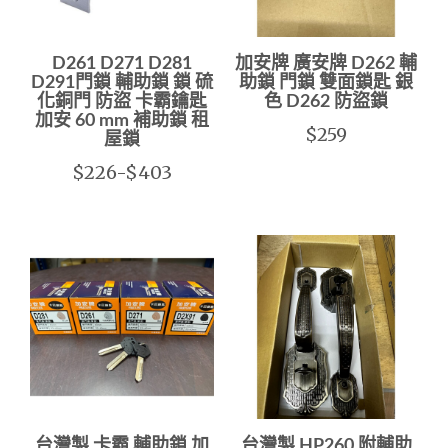
D261 D271 D281
加安牌 廣安牌 D262 輔
D291門鎖 輔助鎖 鎖 硫
助鎖 門鎖 雙面鎖匙 銀
化銅門 防盜 卡霸鑰匙
色 D262 防盜鎖
加安 60 mm 補助鎖 租
$259
屋鎖
$226-$403
台灣製 卡霸 輔助鎖 加
台灣製 HP260 附輔助