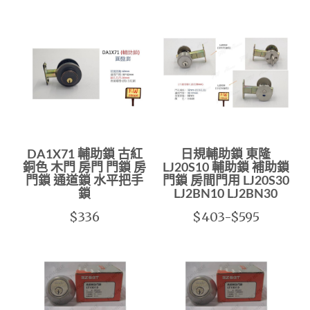
DA1X71 輔助鎖 古紅
日規輔助鎖 東隆
銅色 木門 房門 門鎖 房
LJ20S10 輔助鎖 補助鎖
門鎖 通道鎖 水平把手
門鎖 房間門用 LJ20S30
鎖
LJ2BN10 LJ2BN30
$336
$403-$595