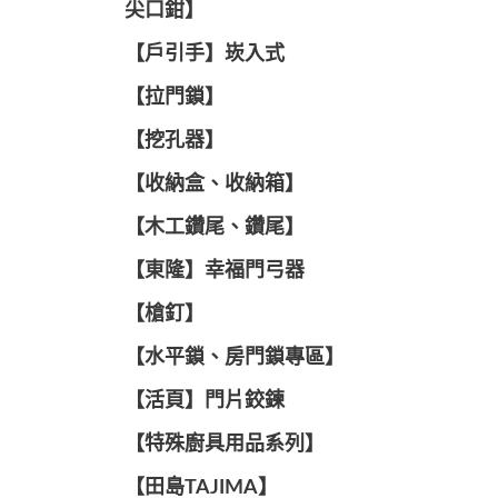
尖口鉗】
【戶引手】崁入式
【拉門鎖】
【挖孔器】
【收納盒、收納箱】
【木工鑽尾、鑽尾】
【東隆】幸福門弓器
【槍釘】
【水平鎖、房門鎖專區】
【活頁】門片鉸鍊
【特殊廚具用品系列】
【田島TAJIMA】