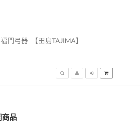
幸福門弓器
【田島TAJIMA】
搜尋
關商品