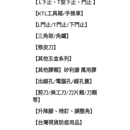
【 L下止、T型下止、門止 】
【KTL工具箱/手推車】
【L門止/T門止/下門止】
【三角架/角鐵】
【修皮刀】
【其他五金系列】
【其他膠類】矽利康 萬用膠
【出線孔/電腦孔/線孔蓋】
【剪刀/美工刀/刀片類/刀類
等】
【升降腳、椅釘、調整角】
【台灣現貨防疫用品】