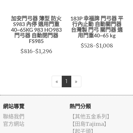
加安門弓器 薄型 防火
183P 幸福牌 門弓器 平
S983 內停 適用門重
行內止動 自動關門器
40~65KG 983 HO983
台灣製 門弓 關門器 適
門弓器 自動閉門器
用門重40~65 kg
FS985
$528-$1,008
$816-$1,296
«
1
»
網站導覽
熱門分類
聯絡我們
【其他五金系列】
官方網站
【田島Tajima】
【起子頭】