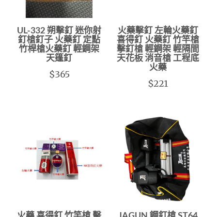
UL-332 朔擊釘 迷你射
火藥擊釘 左輪火藥釘
釘槍釘子 火藥釘 定點
喜得釘 火藥釘 竹竿槍
竹桿槍火藥釘 輕鋼架
擊釘槍 輕鋼架 輕隔間
天篷釘
天花板 消音槍 工程底
火藥
$365
$221
火藥 喜得釘 竹竿槍 擊
JAGUN 鋼釘槍 ST64