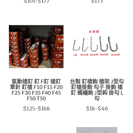
$101-$177
$173
氣動槍釘 釘 F釘 槍釘
台製 釘槍鉤 槍架 J型勾
單針 釘槍 F10 F15 F20
釘槍掛鉤 勾子 掛鉤 槍
F25 F30 F35 F40 F45
釘 螞蟻鉤 J型鈎 掛勾 L
F50 T50
勾
$125-$168
$18-$46