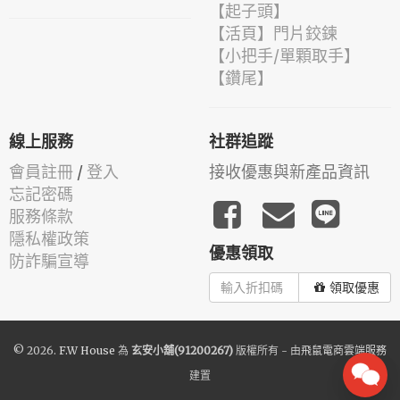
【起子頭】
【活頁】門片鉸鍊
【小把手/單顆取手】
【鑽尾】
線上服務
社群追蹤
會員註冊
/
登入
接收優惠與新產品資訊
忘記密碼
服務條款
隱私權政策
優惠領取
防詐騙宣導
領取優惠
© 2026.
F.W House
為
玄安小舖(91200267)
版權所有 - 由
飛鼠電商雲端服務
建置