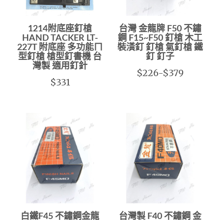
1214附底座釘槍
台灣 金龍牌 F50 不鏽
HAND TACKER LT-
鋼 F15~F50 釘槍 木工
227T 附底座 多功能ㄇ
裝潢釘 釘槍 氣釘槍 鐵
型釘槍 槍型釘書機 台
釘 釘子
灣製 適用釘針
$226-$379
$331
白鐵F45 不鏽鋼金龍
台灣製 F40 不鏽鋼 金