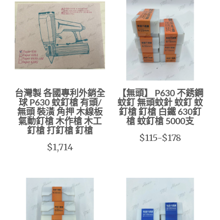
台灣製 各國專利外銷全
【無頭】 P630 不銹鋼
球 P630 蚊釘槍 有頭/
蚊釘 無頭蚊針 蚊釘 蚊
無頭 裝潢 角押 木線板
釘槍 釘槍 白鐵 630釘
氣動釘槍 木作槍 木工
槍 蚊釘槍 5000支
釘槍 打釘槍 釘槍
$115-$178
$1,714