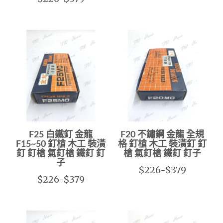
F25 白鐵釘 金龍
F20 不鏽鋼 金龍 全規
F15~50 釘槍 木工 裝潢
格 釘槍 木工 裝潢釘 釘
釘 釘槍 氣釘槍 鐵釘 釘
槍 氣釘槍 鐵釘 釘子
子
$226-$379
$226-$379