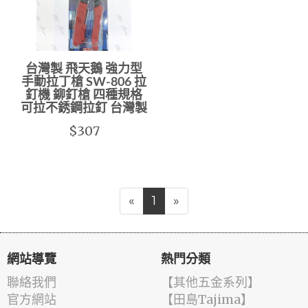
台灣製 飛天鵝 強力型
手動拉丁槍 SW-806 拉
釘機 鉚釘槍 四種規格
可拉不銹鋼拉釘 台灣製
$307
«
1
»
網站導覽
熱門分類
聯絡我們
【其他五金系列】
官方網站
【田島Tajima】