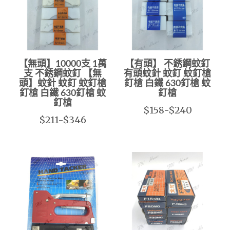
【無頭】10000支 1萬
【有頭】 不銹鋼蚊釘
支 不銹鋼蚊釘 【無
有頭蚊針 蚊釘 蚊釘槍
頭】蚊針 蚊釘 蚊釘槍
釘槍 白鐵 630釘槍 蚊
釘槍 白鐵 630釘槍 蚊
釘槍
釘槍
$158-$240
$211-$346