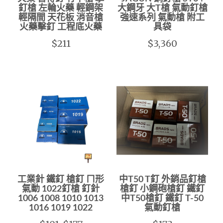
釘槍 左輪火藥 輕鋼架
大鋼牙 大T槍 氣動釘槍
輕隔間 天花板 消音槍
強速系列 氣動槍 附工
火藥擊釘 工程底火藥
具袋
$211
$3,360
工業針 鐵釘 槍釘 ㄇ形
中T50 T釘 外銷品釘槍
氣動 1022釘槍 釘針
槍釘 小鋼砲槍釘 鐵釘
1006 1008 1010 1013
中T50槍釘 鐵釘 T-50
1016 1019 1022
氣動釘槍