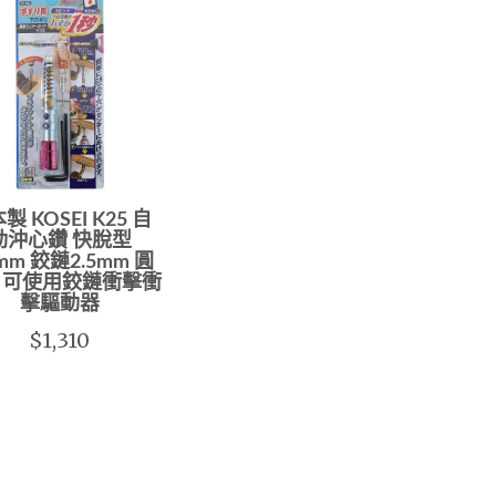
製 KOSEI K25 自
動沖心鑽 快脫型
5mm 鉸鏈2.5mm 圓
 可使用鉸鏈衝擊衝
擊驅動器
$1,310