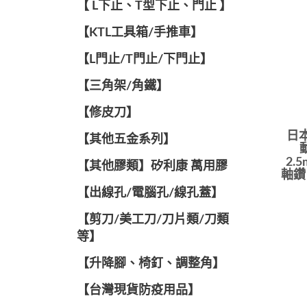
【 L下止、T型下止、門止 】
【KTL工具箱/手推車】
【L門止/T門止/下門止】
【三角架/角鐵】
【修皮刀】
日本
【其他五金系列】
2.
【其他膠類】矽利康 萬用膠
軸鑽
【出線孔/電腦孔/線孔蓋】
【剪刀/美工刀/刀片類/刀類
等】
【升降腳、椅釘、調整角】
【台灣現貨防疫用品】