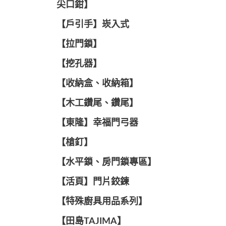
尖口鉗】
【戶引手】崁入式
【拉門鎖】
【挖孔器】
【收納盒、收納箱】
【木工鑽尾、鑽尾】
【東隆】幸福門弓器
【槍釘】
【水平鎖、房門鎖專區】
【活頁】門片鉸鍊
【特殊廚具用品系列】
【田島TAJIMA】