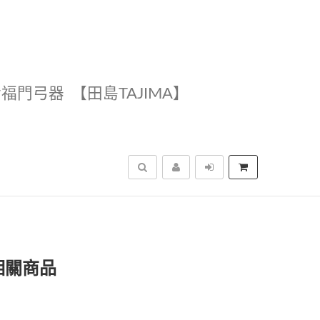
幸福門弓器
【田島TAJIMA】
搜尋
相關商品