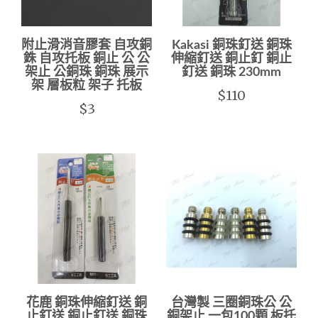
附止滑消音膠套 自攻銅
Kakasi 銅珠釘送 銅珠
銖 自攻托板 銅止 公 公
伸縮釘送 銅止釘 銅止
架止 公銅珠 銅珠 展示
釘送 銅珠 230mm
架 層板粒 架子 托板
$110
$3
花鹿 銅珠伸縮釘送 銅
台灣製 三圈銅珠公 公
止釘送 銅止釘送 銅珠
銅架止 一包100顆 板托