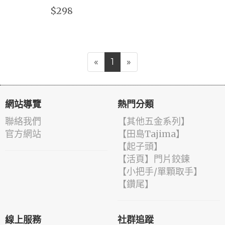
$298
«
1
»
網站導覽
熱門分類
聯絡我們
【其他五金系列】
官方網站
【田島Tajima】
【起子頭】
【活頁】門片鉸鍊
【小把手/單顆取手】
【鑽尾】
線上服務
社群追蹤