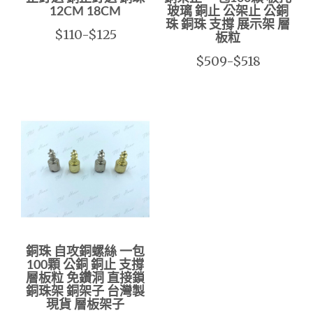
12CM 18CM
玻璃 銅止 公架止 公銅
珠 銅珠 支撐 展示架 層
$110-$125
板粒
$509-$518
銅珠 自攻銅螺絲 一包
100顆 公銅 銅止 支撐
層板粒 免鑽洞 直接鎖
銅珠架 銅架子 台灣製
現貨 層板架子