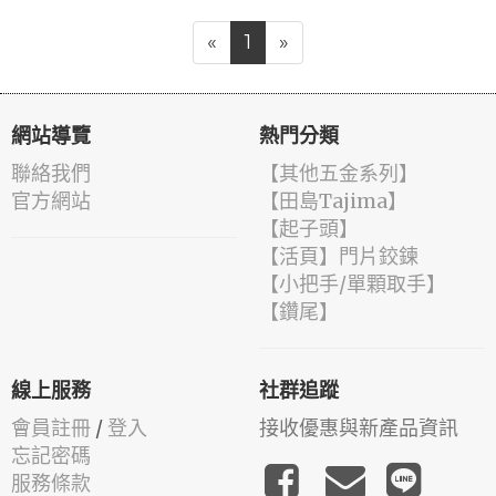
«
1
»
網站導覽
熱門分類
聯絡我們
【其他五金系列】
官方網站
【田島Tajima】
【起子頭】
【活頁】門片鉸鍊
【小把手/單顆取手】
【鑽尾】
線上服務
社群追蹤
會員註冊
/
登入
接收優惠與新產品資訊
忘記密碼
服務條款