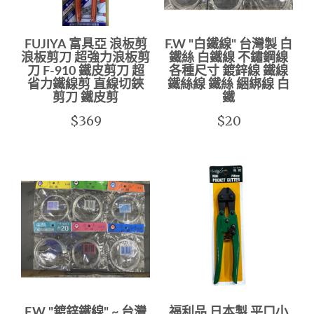
FUJIYA 富具亞 浪板剪
F.W "白鐵線" 台灣製 白
浪板剪刀 超強力浪板剪
鐵絲 白鐵線 不鏽鋼線
刀 F-910 鐵皮剪刀 超
各種尺寸 鍍鋅線 鐵線
省力鐵線剪 直線切鋏
鐵絲線 鐵絲 綑綁線 白
剪刀 鐵皮剪
鐵
$369
$20
F.W "鍍鋅鐵線" ~ 台灣
福利品 日本製 平口小