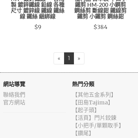
製 鍍鋅鐵線 鉛線 各種
鐵剪 HM-200 小鋼剪
尺寸 鍍鋅線 鐵線 鐵絲
鋼絲剪 斷線鉗 鐵線剪
線 鐵絲 綑綁線
鐵剪 小鐵剪 鋼絲鉗
$9
$384
«
1
»
網站導覽
熱門分類
聯絡我們
【其他五金系列】
官方網站
【田島Tajima】
【起子頭】
【活頁】門片鉸鍊
【小把手/單顆取手】
【鑽尾】