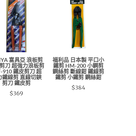
JIYA 富具亞 浪板剪
福利品 日本製 平口小
剪刀 超強力浪板剪
鐵剪 HM-200 小鋼剪
F-910 鐵皮剪刀 超
鋼絲剪 斷線鉗 鐵線剪
力鐵線剪 直線切鋏
鐵剪 小鐵剪 鋼絲鉗
剪刀 鐵皮剪
$384
$369