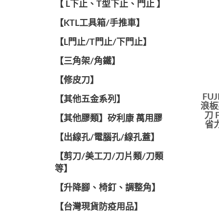
【 L下止、T型下止、門止 】
【KTL工具箱/手推車】
【L門止/T門止/下門止】
【三角架/角鐵】
【修皮刀】
FU
【其他五金系列】
浪板
刀 
【其他膠類】矽利康 萬用膠
省
【出線孔/電腦孔/線孔蓋】
【剪刀/美工刀/刀片類/刀類
等】
【升降腳、椅釘、調整角】
【台灣現貨防疫用品】