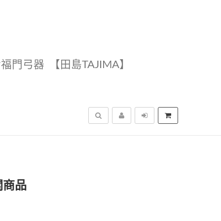
幸福門弓器
【田島TAJIMA】
搜尋
關商品