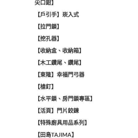
尖口鉗】
【戶引手】崁入式
【拉門鎖】
【挖孔器】
【收納盒、收納箱】
【木工鑽尾、鑽尾】
【東隆】幸福門弓器
【槍釘】
【水平鎖、房門鎖專區】
【活頁】門片鉸鍊
【特殊廚具用品系列】
【田島TAJIMA】