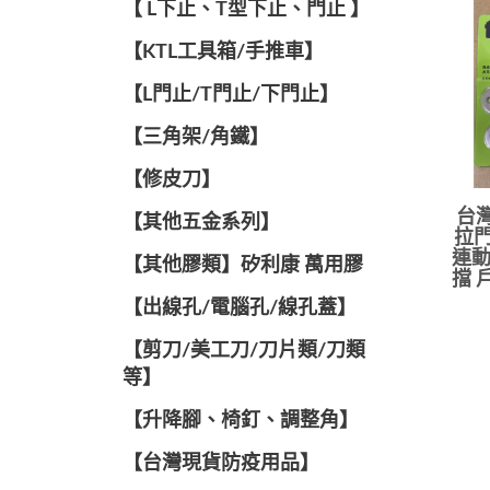
【 L下止、T型下止、門止 】
【KTL工具箱/手推車】
【L門止/T門止/下門止】
【三角架/角鐵】
【修皮刀】
台灣
【其他五金系列】
拉門
連動
【其他膠類】矽利康 萬用膠
擋 
【出線孔/電腦孔/線孔蓋】
【剪刀/美工刀/刀片類/刀類
等】
【升降腳、椅釘、調整角】
【台灣現貨防疫用品】