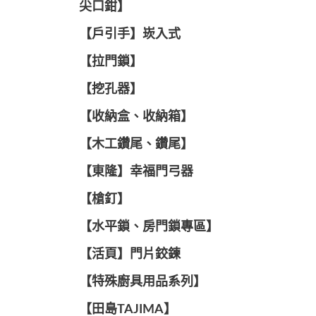
尖口鉗】
【戶引手】崁入式
【拉門鎖】
【挖孔器】
【收納盒、收納箱】
【木工鑽尾、鑽尾】
【東隆】幸福門弓器
【槍釘】
【水平鎖、房門鎖專區】
【活頁】門片鉸鍊
【特殊廚具用品系列】
【田島TAJIMA】