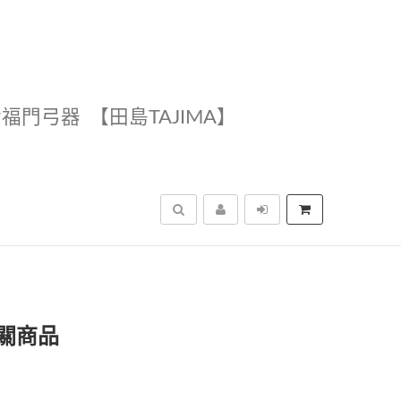
幸福門弓器
【田島TAJIMA】
搜尋
關商品