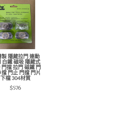
製 隱藏拉門 連動
 白鐵 磁吸 隱藏式
 門擋 拉門 磁鐵 門
戶擋 門止 門擋 門片
下檔 304材質
$576