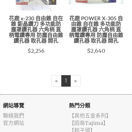
花鹿 x-230 自由錐 自在
花鹿 POWER X-305 自
錐 鉅晶鑽刀 多功能防
由錐 自在錐 多功能防
塵罩鑽孔器 六角柄 直
塵罩鑽孔器 六角柄 直
柄電鑽專用 防塵自由錐
柄電鑽專用 防塵自由錐
鑽孔器 取孔器 開孔
鑽孔器 取孔器 開孔
$2,256
$2,640
«
1
»
網站導覽
熱門分類
聯絡我們
【其他五金系列】
官方網站
【田島Tajima】
【起子頭】