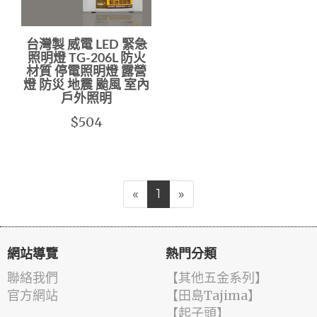
台灣製 威電 LED 緊急
照明燈 TG-206L 防火
材質 停電照明燈 露營
燈 防災 地震 颱風 室內
戶外照明
$504
«
1
»
網站導覽
熱門分類
聯絡我們
【其他五金系列】
官方網站
【田島Tajima】
【起子頭】