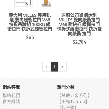
義大利 VILLES 專用軌
原廠公司貨 義大利
道 雙向緩衝拉門 V68
VILLES 雙向緩衝拉門
快拆吊輪組 100KG 緩
V68 附快拆 緩衝拉門
衝拉門 快拆式緩衝拉門
快拆式緩衝拉門 快拆雙
向緩衝 拉門
$86
$2,784
«
1
»
網站導覽
熱門分類
聯絡我們
【其他五金系列】
官方網站
【田島Tajima】
【起子頭】