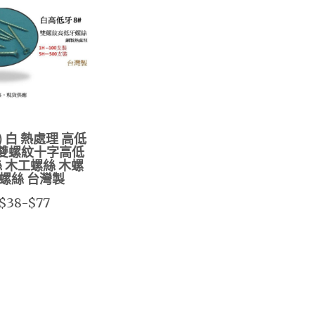
支) 白 熱處理 高低
# 雙螺紋十字高低
 木工螺絲 木螺
 螺絲 台灣製
$38-$77