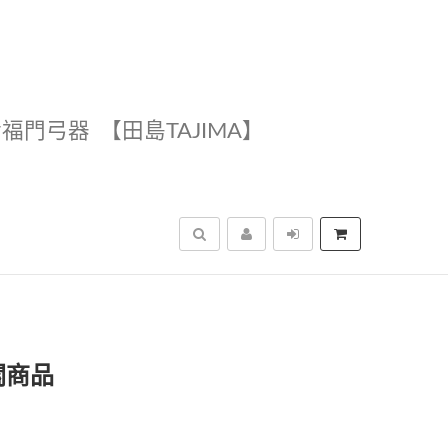
幸福門弓器
【田島TAJIMA】
搜尋
關商品