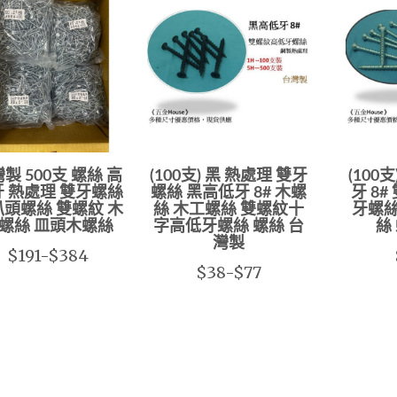
製 500支 螺絲 高
(100支) 黑 熱處理 雙牙
(100
 熱處理 雙牙螺絲
螺絲 黑高低牙 8# 木螺
牙 8
頭螺絲 雙螺紋 木
絲 木工螺絲 雙螺紋十
牙螺絲
螺絲 皿頭木螺絲
字高低牙螺絲 螺絲 台
絲
灣製
$191-$384
$38-$77