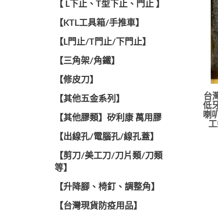
【 L下止、T型下止、門止 】
【KTL工具箱/手推車】
【L門止/T門止/下門止】
【三角架/角鐵】
【修皮刀】
台灣
【其他五金系列】
低牙
喇叭
【其他膠類】矽利康 萬用膠
工
【出線孔/電腦孔/線孔蓋】
【剪刀/美工刀/刀片類/刀類
等】
【升降腳、椅釘、調整角】
【台灣現貨防疫用品】