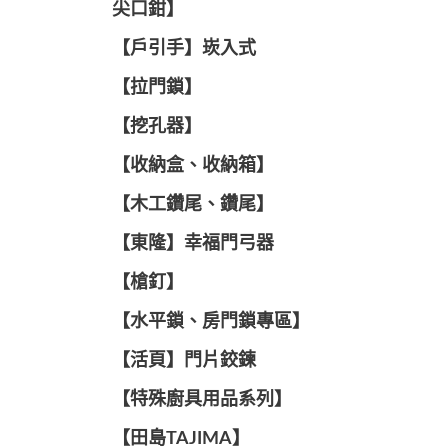
尖口鉗】
【戶引手】崁入式
【拉門鎖】
【挖孔器】
【收納盒、收納箱】
【木工鑽尾、鑽尾】
【東隆】幸福門弓器
【槍釘】
【水平鎖、房門鎖專區】
【活頁】門片鉸鍊
【特殊廚具用品系列】
【田島TAJIMA】