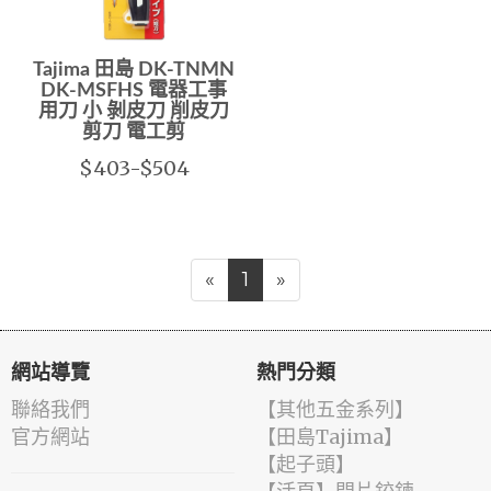
Tajima 田島 DK-TNMN
DK-MSFHS 電器工事
用刀 小 剝皮刀 削皮刀
剪刀 電工剪
$403-$504
«
1
»
網站導覽
熱門分類
聯絡我們
【其他五金系列】
官方網站
【田島Tajima】
【起子頭】