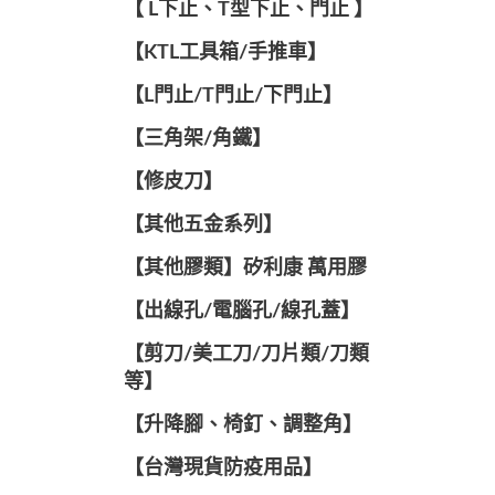
【 L下止、T型下止、門止 】
【KTL工具箱/手推車】
【L門止/T門止/下門止】
【三角架/角鐵】
【修皮刀】
【其他五金系列】
【其他膠類】矽利康 萬用膠
【出線孔/電腦孔/線孔蓋】
【剪刀/美工刀/刀片類/刀類
等】
【升降腳、椅釘、調整角】
【台灣現貨防疫用品】