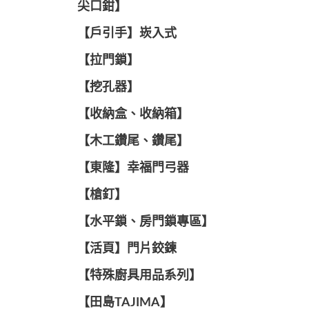
尖口鉗】
【戶引手】崁入式
【拉門鎖】
【挖孔器】
【收納盒、收納箱】
【木工鑽尾、鑽尾】
【東隆】幸福門弓器
【槍釘】
【水平鎖、房門鎖專區】
【活頁】門片鉸鍊
【特殊廚具用品系列】
【田島TAJIMA】