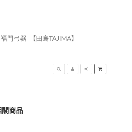
幸福門弓器
【田島TAJIMA】
搜尋
相關商品