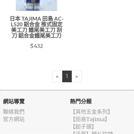
日本 TAJIMA 田島 AC-
L520 鋁合金 推式固定
美工刀 鰭尾美工刀 刮
刀 鋁合金鰭尾美工刀
$432
«
1
»
網站導覽
熱門分類
聯絡我們
【其他五金系列】
官方網站
【田島Tajima】
【起子頭】