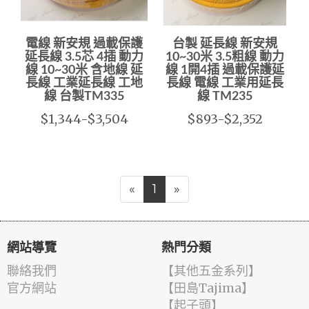
電線 新安規 過載保護
台製 延長線 新安規
延長線 3.5芯 4插 動力
10~30米 3.5粗線 動力
線 10~30米 含地線 延
線 1開4插 過載保護延
長線 工業延長線 工地
長線 電線 工業用延長
線 台製TM335
線 TM235
$1,344-$3,504
$893-$2,352
«
1
»
網站導覽
熱門分類
聯絡我們
【其他五金系列】
官方網站
【田島Tajima】
【起子頭】