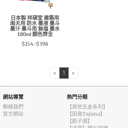
日本製 祥碩堂 建築用
雨天用 防水 墨液 墨斗
墨汁 墨斗用 無塩 墨水
180ml 顏色齊全
$154-$398
«
1
»
網站導覽
熱門分類
聯絡我們
【其他五金系列】
官方網站
【田島Tajima】
【起子頭】