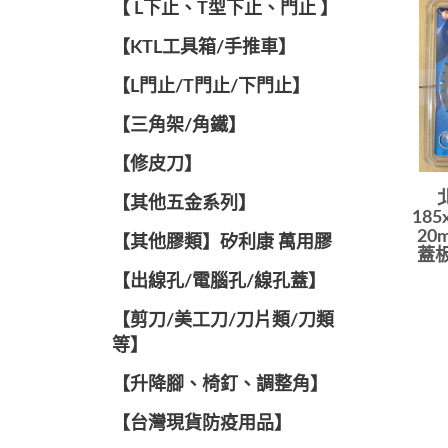
【 L下止、T型下止、門止 】
【KTL工具箱/手推車】
【L門止/T門止/下門止】
【三角架/角鐵】
【修皮刀】
【其他五金系列】
185
20
【其他膠類】矽利康 萬用膠
蓋板
【出線孔/電腦孔/線孔蓋】
【剪刀/美工刀/刀片類/刀類
等】
【升降腳、椅釘、調整角】
【台灣現貨防疫用品】