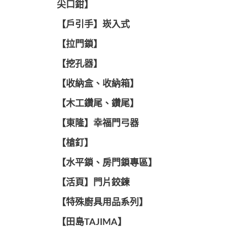
尖口鉗】
【戶引手】崁入式
【拉門鎖】
【挖孔器】
【收納盒、收納箱】
【木工鑽尾、鑽尾】
【東隆】幸福門弓器
【槍釘】
【水平鎖、房門鎖專區】
【活頁】門片鉸鍊
【特殊廚具用品系列】
【田島TAJIMA】