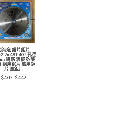
北海道 鋸片鉅片
x2.2x 48T 40T 孔徑
mm 鋼筋 浪板 矽酸
 鋁用鋸片 萬用鉅
片 圓鉅片
$403-$442