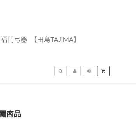
幸福門弓器
【田島TAJIMA】
搜尋
相關商品