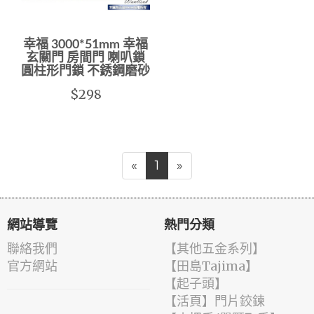
幸福 3000*51mm 幸福
玄關門 房間門 喇叭鎖
圓柱形門鎖 不銹鋼磨砂
$298
«
1
»
網站導覽
熱門分類
聯絡我們
【其他五金系列】
官方網站
【田島Tajima】
【起子頭】
【活頁】門片鉸鍊