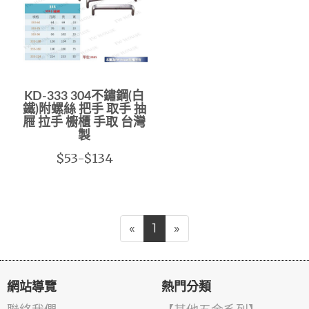
KD-333 304不鏽鋼(白
鐵)附螺絲 把手 取手 抽
屜 拉手 櫥櫃 手取 台灣
製
$53-$134
«
1
»
網站導覽
熱門分類