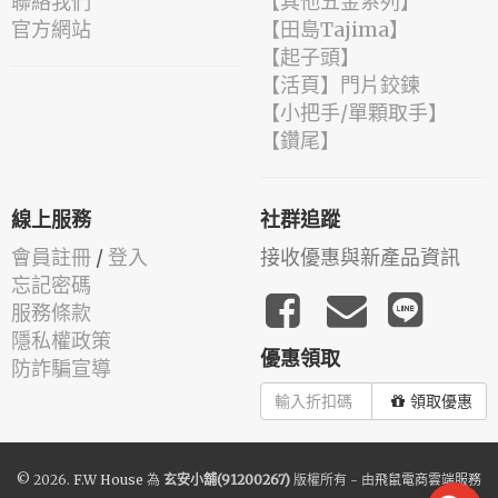
聯絡我們
【其他五金系列】
官方網站
【田島Tajima】
【起子頭】
【活頁】門片鉸鍊
【小把手/單顆取手】
【鑽尾】
線上服務
社群追蹤
會員註冊
/
登入
接收優惠與新產品資訊
忘記密碼
服務條款
隱私權政策
優惠領取
防詐騙宣導
領取優惠
© 2026.
F.W House
為
玄安小舖(91200267)
版權所有 - 由
飛鼠電商雲端服務