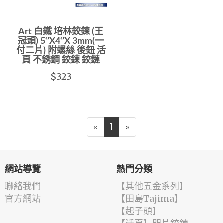
Art 白鐵 培林鉸鍊 (王
冠頭) 5‘’X4‘’X 3mm(一
付二片) 附螺絲 後鈕 活
頁 不銹鋼 鉸鍊 鉸鏈
$323
«
1
»
網站導覽
熱門分類
聯絡我們
【其他五金系列】
官方網站
【田島Tajima】
【起子頭】