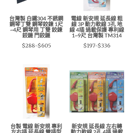
台灣製 白鐵304 不銹鋼
電線 新安規 延長線 粗
鋼琴丁雙 鋼琴鉸鍊 1尺
線 3P 動力軟線 3孔 地
~4尺 鋼琴用 丁雙 鉸鍊
線 4插 過載保護 專利線
鉸鏈 門鉸鏈
1~9尺 台灣製 TM314
$288-$605
$197-$336
台製 電線 新安規 專利
新安規 延長線 左右轉
左右插 延長線 彎插型
動力軟線 2孔 4插 過載