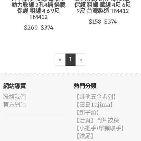
動力軟線 2孔4插 過載
保護 粗線 電線 4尺 6尺
保護 粗線 4 6 9尺
9尺 台灣製造 TM412
TM412
$158-$374
$269-$374
«
1
»
網站導覽
熱門分類
聯絡我們
【其他五金系列】
官方網站
【田島Tajima】
【起子頭】
【活頁】門片鉸鍊
【小把手/單顆取手】
【鑽尾】