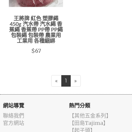
王將牌 紅色 塑膠繩
450g 汽水帶 汽水繩 香
蕉繩 香蕉帶 PP帶 PP繩
包裝繩 包裝帶 農業用
工業用 各種綑綁
$67
«
1
»
網站導覽
熱門分類
聯絡我們
【其他五金系列】
官方網站
【田島Tajima】
【起子頭】